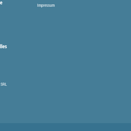
te
Impressum
lles
 SRL