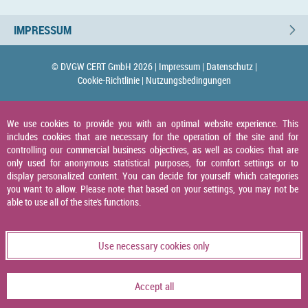
IMPRESSUM
© DVGW CERT GmbH 2026 |
Impressum |
Datenschutz |
Cookie-Richtlinie |
Nutzungsbedingungen
We use cookies to provide you with an optimal website experience. This
includes cookies that are necessary for the operation of the site and for
controlling our commercial business objectives, as well as cookies that are
only used for anonymous statistical purposes, for comfort settings or to
display personalized content. You can decide for yourself which categories
you want to allow. Please note that based on your settings, you may not be
able to use all of the site's functions.
Use necessary cookies only
Accept all