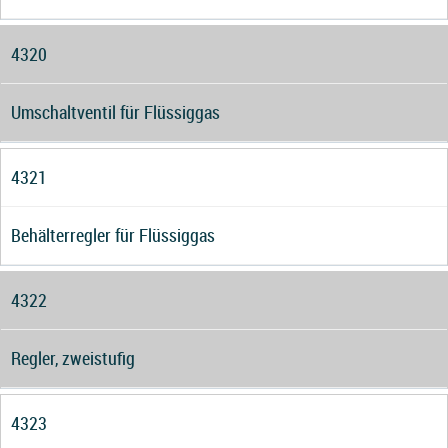
4320
Umschaltventil für Flüssiggas
4321
Behälterregler für Flüssiggas
4322
Regler, zweistufig
4323