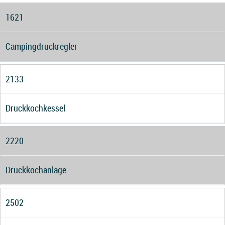
1621
Campingdruckregler
2133
Druckkochkessel
2220
Druckkochanlage
2502