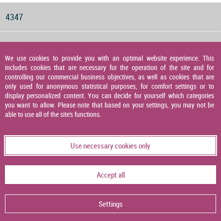
4347
Druckwächter für Gas, Luft und Abgas
We use cookies to provide you with an optimal website experience. This
includes cookies that are necessary for the operation of the site and for
4348
controlling our commercial business objectives, as well as cookies that are
only used for anonymous statistical purposes, for comfort settings or to
display personalized content. You can decide for yourself which categories
you want to allow. Please note that based on your settings, you may not be
Druckaufnehmer
able to use all of the site's functions.
4349
Use necessary cookies only
Temperaturaufnehmer
Accept all
4356
Settings