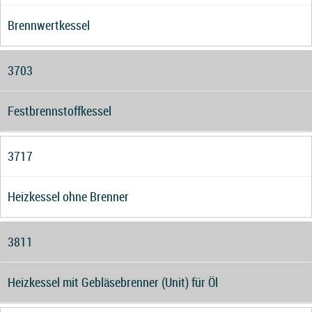
Brennwertkessel
3703
Festbrennstoffkessel
3717
Heizkessel ohne Brenner
3811
Heizkessel mit Gebläsebrenner (Unit) für Öl