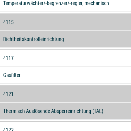
Temperaturwächter/-begrenzer/-regler, mechanisch
4115
Dichtheitskontrolleinrichtung
4117
Gasfilter
4121
Thermisch Auslösende Absperreinrichtung (TAE)
4122