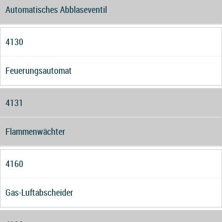
Automatisches Abblaseventil
4130
Feuerungsautomat
4131
Flammenwächter
4160
Gas-Luftabscheider