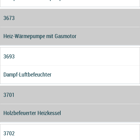
3673
Heiz-Wärmepumpe mit Gasmotor
3693
Dampf-Luftbefeuchter
3701
Holzbefeuerter Heizkessel
3702