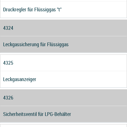
Druckregler für Flüssiggas "t"
4324
Leckgassicherung für Flüssiggas
4325
Leckgasanzeiger
4326
Sicherheitsventil für LPG-Behälter