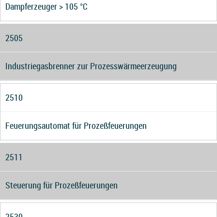
Dampferzeuger > 105 °C
2505
Industriegasbrenner zur Prozesswärmeerzeugung
2510
Feuerungsautomat für Prozeßfeuerungen
2511
Steuerung für Prozeßfeuerungen
2530