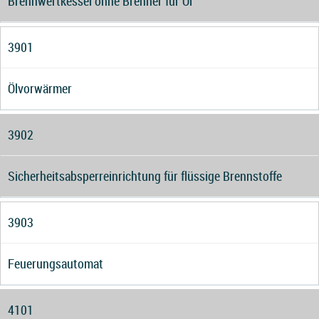
Brennwertkessel ohne Brenner für Öl
3901
Ölvorwärmer
3902
Sicherheitsabsperreinrichtung für flüssige Brennstoffe
3903
Feuerungsautomat
4101