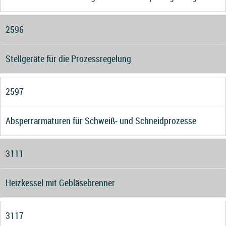
2596
Stellgeräte für die Prozessregelung
2597
Absperrarmaturen für Schweiß- und Schneidprozesse
3111
Heizkessel mit Gebläsebrenner
3117