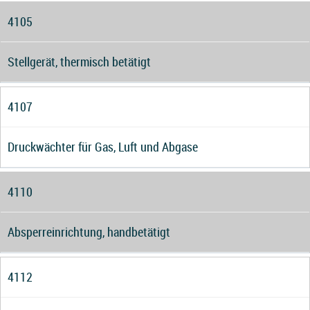
4105
Stellgerät, thermisch betätigt
4107
Druckwächter für Gas, Luft und Abgase
4110
Absperreinrichtung, handbetätigt
4112