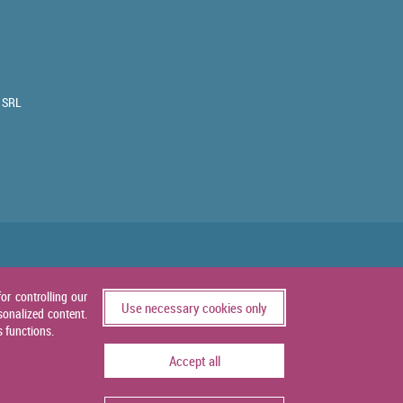
 SRL
or controlling our
Use necessary cookies only
sonalized content.
s functions.
Accept all