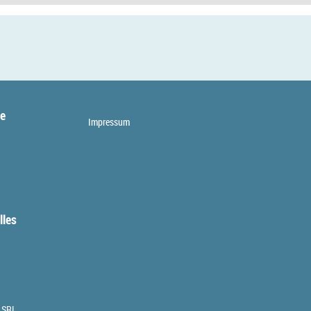
te
Impressum
lles
 SRL