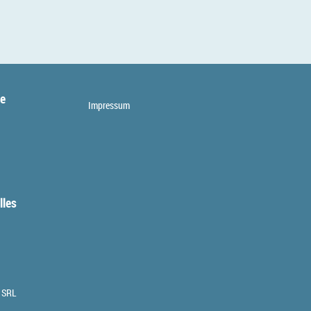
te
Impressum
lles
 SRL