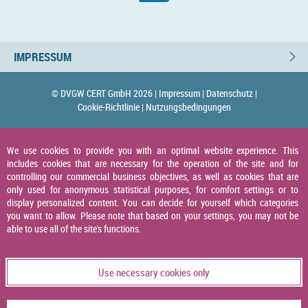
IMPRESSUM
© DVGW CERT GmbH 2026 |
Impressum |
Datenschutz |
Cookie-Richtlinie |
Nutzungsbedingungen
We use cookies to provide you with an optimal website experience. This
includes cookies that are necessary for the operation of the site and for
controlling our commercial business objectives, as well as cookies that are
only used for anonymous statistical purposes, for comfort settings or to
display personalized content. You can decide for yourself which categories
you want to allow. Please note that based on your settings, you may not be
able to use all of the site's functions.
Use necessary cookies only