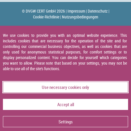
© DVGW CERT GmbH 2026 |
Impressum |
Datenschutz |
Cookie-Richtlinie |
Nutzungsbedingungen
We use cookies to provide you with an optimal website experience. This
includes cookies that are necessary for the operation of the site and for
controlling our commercial business objectives, as well as cookies that are
only used for anonymous statistical purposes, for comfort settings or to
display personalized content. You can decide for yourself which categories
you want to allow. Please note that based on your settings, you may not be
able to use all of the site's functions.
Use necessary cookies only
Accept all
Settings