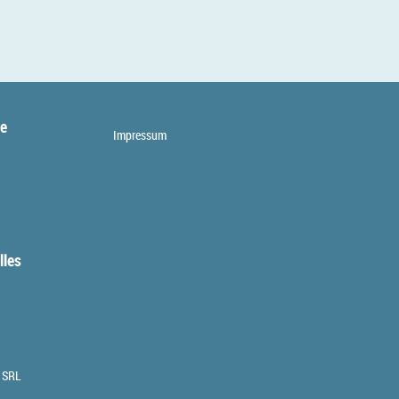
te
Impressum
lles
 SRL