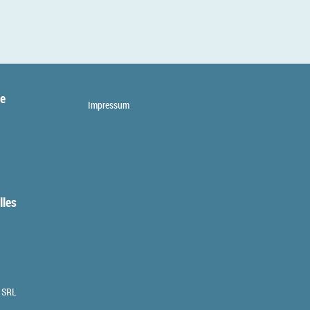
te
Impressum
lles
 SRL