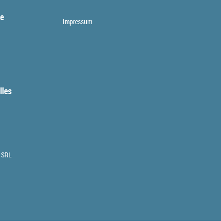
te
Impressum
lles
 SRL