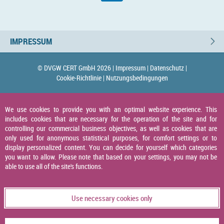
IMPRESSUM
© DVGW CERT GmbH 2026 |
Impressum |
Datenschutz |
Cookie-Richtlinie |
Nutzungsbedingungen
We use cookies to provide you with an optimal website experience. This
includes cookies that are necessary for the operation of the site and for
controlling our commercial business objectives, as well as cookies that are
only used for anonymous statistical purposes, for comfort settings or to
display personalized content. You can decide for yourself which categories
you want to allow. Please note that based on your settings, you may not be
able to use all of the site's functions.
Use necessary cookies only