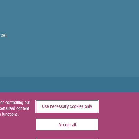
 SRL
or controlling our
Use necessary cookies only
sonalized content.
s functions.
Accept all