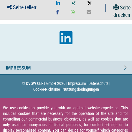
Seite teilen:
Seite
drucken
IMPRESSUM
© DVGW CERT GmbH 2026 |
Impressum |
Datenschutz |
Cookie-Richtlinie |
Nutzungsbedingungen
We use cookies to provide you with an optimal website experience. This
includes cookies that are necessary for the operation of the site and for
controlling our commercial business objectives, as well as cookies that are
only used for anonymous statistical purposes, for comfort settings or to
display personalized content. You can decide for yourself which categories