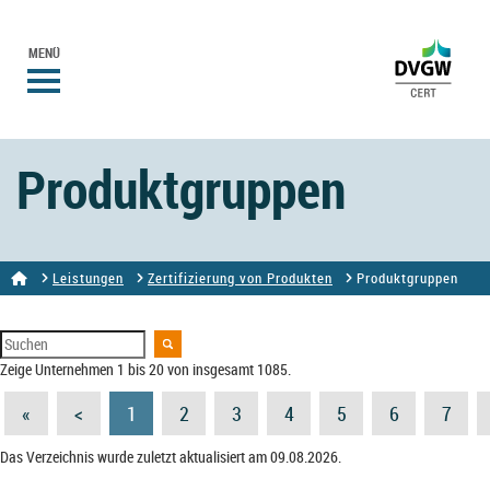
MENÜ
Produktgruppen
Leistungen
Zertifizierung von Produkten
Produktgruppen
Zeige Unternehmen 1 bis 20 von insgesamt 1085.
«
<
1
2
3
4
5
6
7
Das Verzeichnis wurde zuletzt aktualisiert am 09.08.2026.