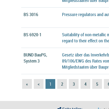
Mitgliedstaaten über Baup
BS 3016
Pressure regulators and au
BS 6920-1
Suitability of non-metallic
regard to their effect on th
BUND BauPG,
Gesetz über das Inverkehrb
System 3
89/106/EWG des Rates vom 
Mitgliedstaaten über Baup
«
<
1
2
3
4
5