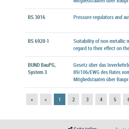
Mitgliedstaaten über Baup
BS 3016
Pressure regulators and au
BS 6920-1
Suitability of non-metallic
regard to their effect on th
BUND BauPG,
Gesetz über das Inverkehrb
System 3
89/106/EWG des Rates vom 
Mitgliedstaaten über Baup
«
<
1
2
3
4
5