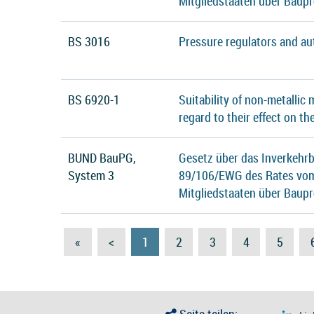
Mitgliedstaaten über Baup
BS 3016
Pressure regulators and au
BS 6920-1
Suitability of non-metallic
regard to their effect on th
BUND BauPG,
Gesetz über das Inverkehrb
System 3
89/106/EWG des Rates vom 
Mitgliedstaaten über Baup
«
<
1
2
3
4
5