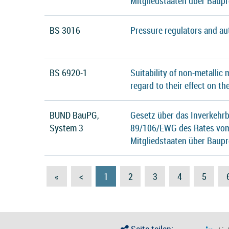
Mitgliedstaaten über Baup
BS 3016
Pressure regulators and au
BS 6920-1
Suitability of non-metallic
regard to their effect on th
BUND BauPG,
Gesetz über das Inverkehrb
System 3
89/106/EWG des Rates vom 
Mitgliedstaaten über Baup
«
<
1
2
3
4
5