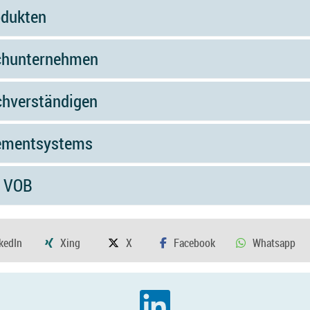
rodukten
Fachunternehmen
achverständigen
agementsystems
h VOB