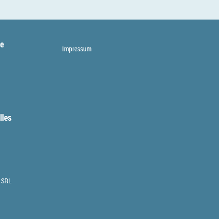
te
Impressum
lles
 SRL