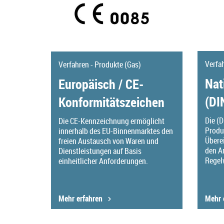
Verfa
Verfahren - Produkte (Gas)
Nat
Europäisch / CE-
(D
Konformitätszeichen
Die (
Die CE-Kennzeichnung ermöglicht
Produk
innerhalb des EU-Binnenmarktes den
Übere
freien Austausch von Waren und
den A
Dienstleistungen auf Basis
Regel
einheitlicher Anforderungen.
Mehr erfahren
Mehr 