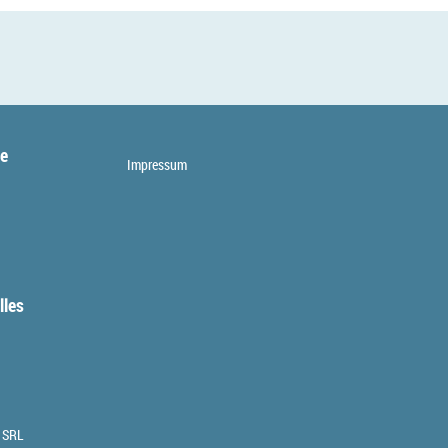
te
Impressum
lles
 SRL