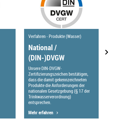
Verfahre
DVGW
Verfahren - Produkte (Wasser)
Konf
National /
(DIN-)DVGW
Mit diese
wasserfa
Unsere DIN-DVGW-
bestätig
Zertifizierungszeichen bestätigen,
Anforder
dass die damit gekennzeichneten
anwendb
Produkte die Anforderungen der
vollumfä
nationalen Gesetzgebung (§ 17 der
Trinkwasserverordnung)
entsprechen.
Mehr erfahren
Mehr er