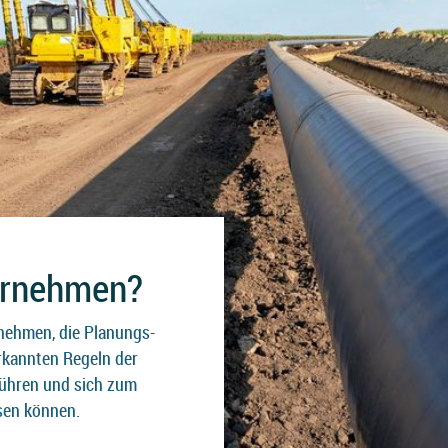
ernehmen?
nehmen, die Planungs-
rkannten Regeln der
ühren und sich zum
sen können.