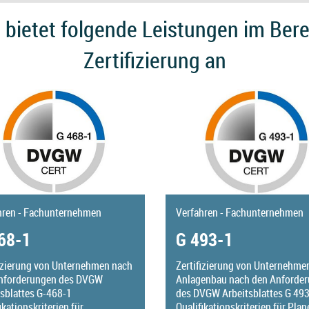
ietet folgende Leistungen im Ber
Zertifizierung an
hren - Fachunternehmen
Verfahren - Fachunternehmen
68-1
G 493-1
fizierung von Unternehmen nach
Zertifizierung von Unternehme
nforderungen des DVGW
Anlagenbau nach den Anforde
tsblattes G-468-1
des DVGW Arbeitsblattes G 493
ikationskriterien für
Qualifikationskriterien für Plan