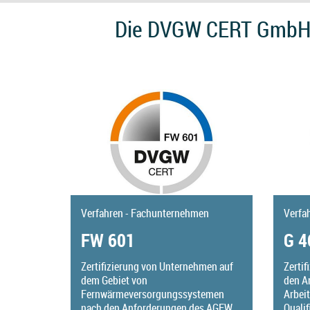
Die DVGW CERT GmbH b
Verfahren - Fachunternehmen
Verfa
FW 601
G 4
Zertifizierung von Unternehmen auf
Zerti
dem Gebiet von
den A
Fernwärmeversorgungssystemen
Arbei
nach den Anforderungen des AGFW
Qualif