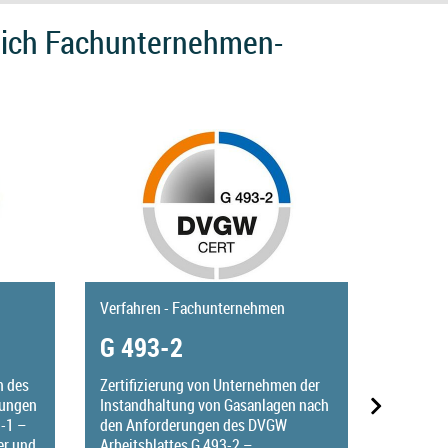
eich Fachunternehmen-
Verfahren - Fachunternehmen
Verfahre
G 493-2
G 67
Zertifizierung von Unternehmen der
n des
Zertifiz
Instandhaltung von Gasanlagen nach
rungen
Wartung,
den Anforderungen des DVGW
-1 –
Instandh
Arbeitsblattes G 493-2 –
er und
den Anf