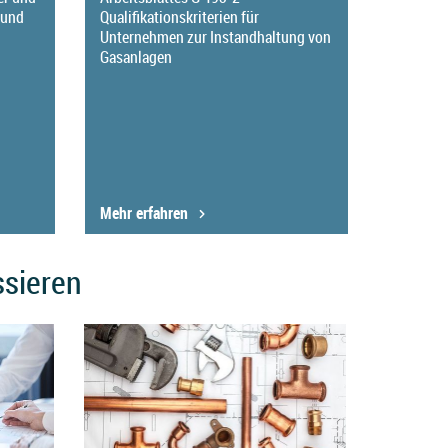
Qualifikationskriterien für
 und
Arbeitsb
Unternehmen zur Instandhaltung von
Qualifika
Gasanlagen
Wartung
Anforde
Mehr erfahren
Mehr er
ssieren