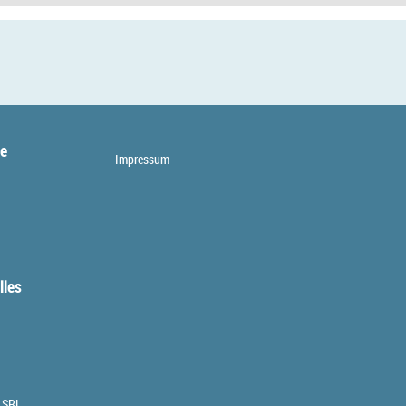
te
Impressum
lles
 SRL