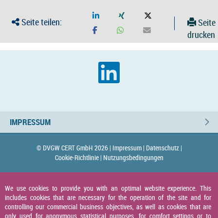
Seite teilen:
Seite
drucken
IMPRESSUM
© DVGW CERT GmbH 2026 |
Impressum |
Datenschutz |
Cookie-Richtlinie |
Nutzungsbedingungen
We use cookies to provide you with an optimal website experience. This
includes cookies that are necessary for the operation of the site and for
controlling our commercial business objectives, as well as cookies that are
only used for anonymous statistical purposes, for comfort settings or to