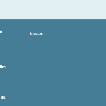
te
Impressum
lles
 SRL