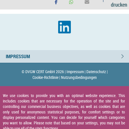
drucken
IMPRESSUM
© DVGW CERT GmbH 2026 |
Impressum |
Datenschutz |
Cookie-Richtlinie |
Nutzungsbedingungen
We use cookies to provide you with an optimal website experience. This
includes cookies that are necessary for the operation of the site and for
controlling our commercial business objectives, as well as cookies that are
only used for anonymous statistical purposes, for comfort settings or to
display personalized content. You can decide for yourself which categories
you want to allow. Please note that based on your settings, you may not be
able to use all of the site's functions.