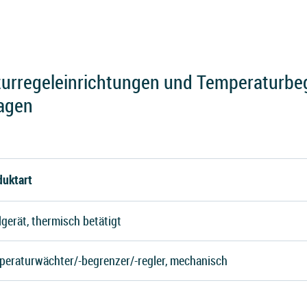
urregeleinrichtungen und Temperaturbeg
agen
duktart
lgerät, thermisch betätigt
peraturwächter/-begrenzer/-regler, mechanisch