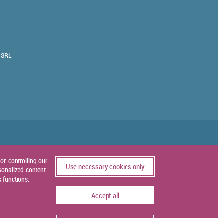
 SRL
or controlling our
Use necessary cookies only
sonalized content.
s functions.
Accept all