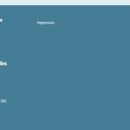
te
Impressum
lles
 SRL