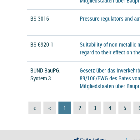
Mitgliedstaaten über Baup
BS 3016
Pressure regulators and au
BS 6920-1
Suitability of non-metallic
regard to their effect on th
BUND BauPG,
Gesetz über das Inverkehrb
System 3
89/106/EWG des Rates vom 
Mitgliedstaaten über Baup
«
<
1
2
3
4
5