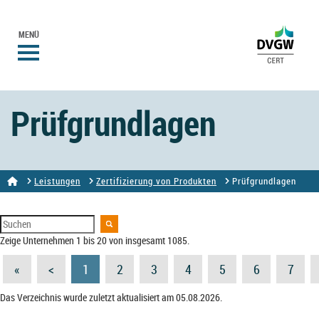
MENÜ
Prüfgrundlagen
Leistungen
Zertifizierung von Produkten
Prüfgrundlagen
Zeige Unternehmen 1 bis 20 von insgesamt 1085.
«
<
1
2
3
4
5
6
7
Das Verzeichnis wurde zuletzt aktualisiert am 05.08.2026.