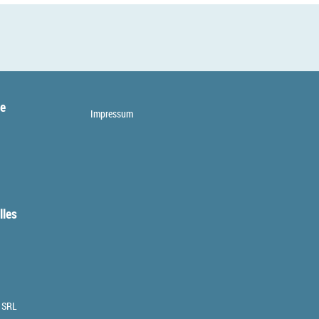
te
Impressum
lles
 SRL